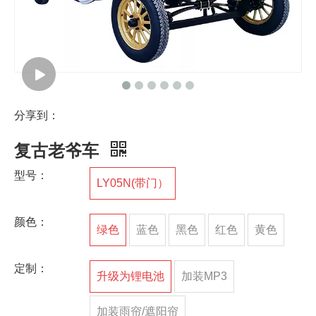
分享到：
复古老爷车
型号：
LY05N(带门）
颜色：
绿色
蓝色
黑色
红色
黄色
定制：
升级为锂电池
加装MP3
加装雨帘/遮阳帘