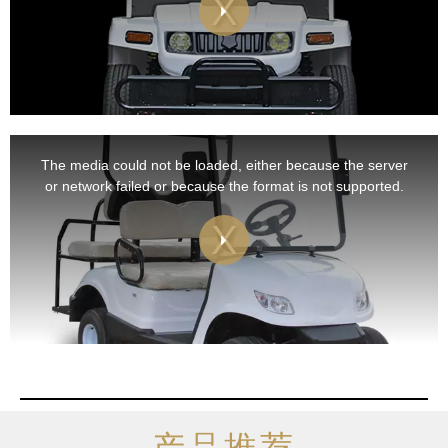
This
is
a
The media could not be loaded, either because the server
modal
window.
or network failed or because the format is not supported.
产品推荐