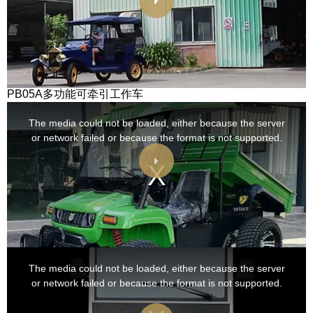
PB05A多功能可牵引工作车
This
is
a
The media could not be loaded, either because the server
modal
window.
or network failed or because the format is not supported.
This
is
a
The media could not be loaded, either because the server
modal
window.
or network failed or because the format is not supported.