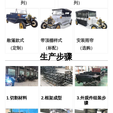
列）
列）
敞篷款式
带顶棚样式
安装雨帘
（定制）
（标配）
（选购）
生产步骤
1.切割材料
2.框架成型
3.外观件组装步
骤