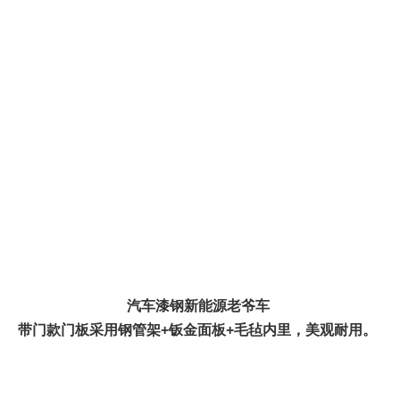
汽车漆钢新能源老爷车
带门款
门板采用钢管架+钣金面板+毛毡内里，美观耐用。