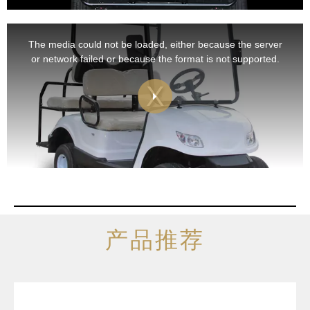
This
is
a
The media could not be loaded, either because the server
modal
window.
or network failed or because the format is not supported.
产品推荐