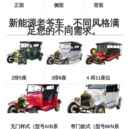
正面
侧面
背面
新能源老爷车，不同风格满
足您的不同需求。
2排5座
3排8座
4 排11座位
无门样式（型号A/B系
带门款式（型号M/N系