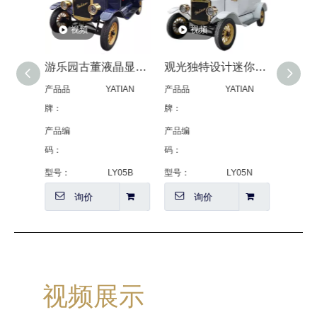
视频
视频
视频
观光独特设计迷你老爷车
多用途高品质 30 公里/小时 LSV 老爷车
LY05N 二排五
品
YATIAN
产品品
YATIAN
产品品
YATIAN
牌：
牌：
编
产品编
产品编
8703101900
码：
码：
8703800000
：
LY05N
型号：
LY05B
型号：
LY05N
询价
询价
询价
视频展示