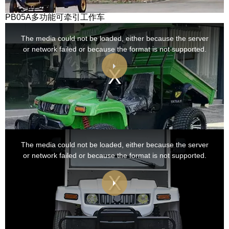
PB05A多功能可牵引工作车
This
is
a
The media could not be loaded, either because the server
modal
window.
or network failed or because the format is not supported.
This
is
a
The media could not be loaded, either because the server
modal
window.
or network failed or because the format is not supported.