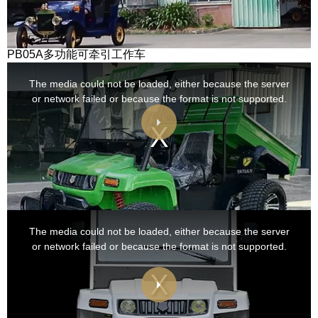
PB05A多功能可牵引工作车
This
is
a
The media could not be loaded, either because the server
modal
window.
or network failed or because the format is not supported.
This
is
a
The media could not be loaded, either because the server
modal
window.
or network failed or because the format is not supported.