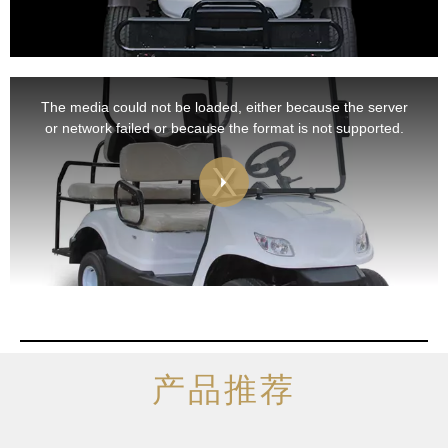
This
is
a
The media could not be loaded, either because the server
modal
window.
or network failed or because the format is not supported.
产品推荐