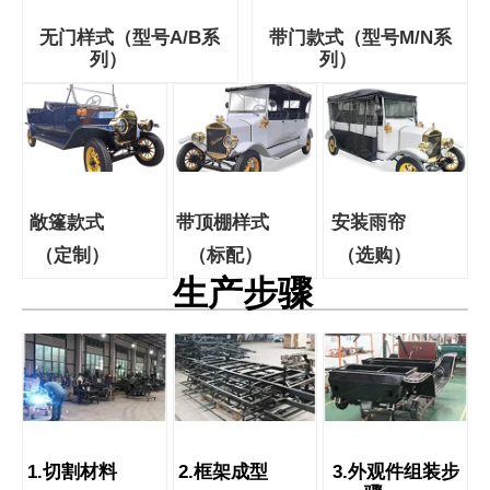
无门样式（型号A/B系
带门款式（型号M/N系
列）
列）
敞篷款式
带顶棚样式
安装雨帘
（定制）
（标配）
（选购）
生产步骤
1.切割材料
2.框架成型
3.外观件组装步