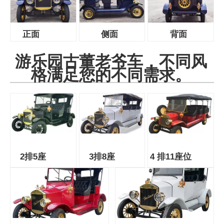
正面
侧面
背面
游乐园古董老爷车，不同风
格满足您的不同需求。
2排5座
3排8座
4 排11座位