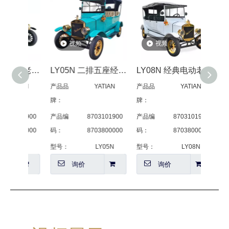
视频
视频
LY05B 电动复古老爷车 黑色
LY05N 二排五座经典古董车带门
LY08N 经典电动老爷车白色
TIAN
产品品
YATIAN
产品品
YATIAN
产品品
牌：
牌：
牌：
101900
产品编
8703101900
产品编
8703101900
产品编
800000
码：
8703800000
码：
8703800000
码：
05B
型号：
LY05N
型号：
LY08N
型号：
询价
询价